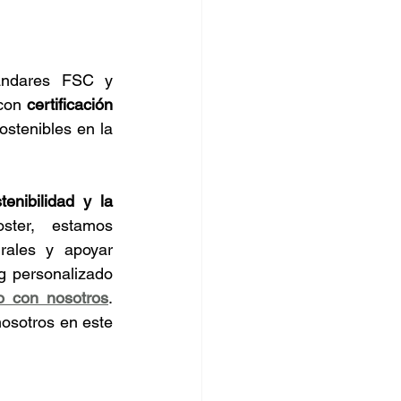
ándares FSC y 
con 
certificación 
stenibles en la 
nibilidad y la 
ter, estamos 
ales y apoyar 
g personalizado 
o con nosotros
. 
osotros en este 