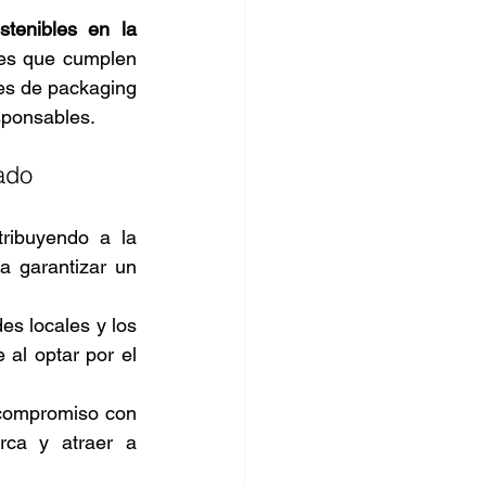
enibles en la 
es que cumplen 
es de packaging 
sponsables.
ado
tribuyendo a la 
a garantizar un 
s locales y los 
derechos de los trabajadores en las áreas forestales. Esto significa que al optar por el 
compromiso con 
ca y atraer a 