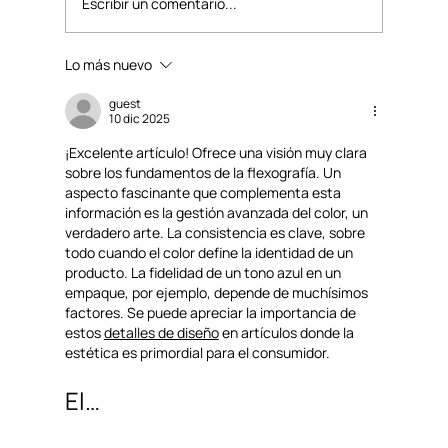
Escribir un comentario...
Lo más nuevo
Cómo elegir tarrinas para una heladería:
formatos, tamaños y personalización
guest
10 dic 2025
¡Excelente artículo! Ofrece una visión muy clara 
sobre los fundamentos de la flexografía. Un 
aspecto fascinante que complementa esta 
información es la gestión avanzada del color, un 
verdadero arte. La consistencia es clave, sobre 
todo cuando el color define la identidad de un 
producto. La fidelidad de un tono azul en un 
empaque, por ejemplo, depende de muchísimos 
factores. Se puede apreciar la importancia de 
estos 
detalles de diseño
 en artículos donde la 
estética es primordial para el consumidor.
El…